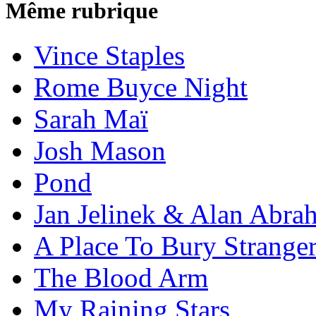
Même rubrique
Vince Staples
Rome Buyce Night
Sarah Maï
Josh Mason
Pond
Jan Jelinek & Alan Abra
A Place To Bury Strange
The Blood Arm
My Raining Stars