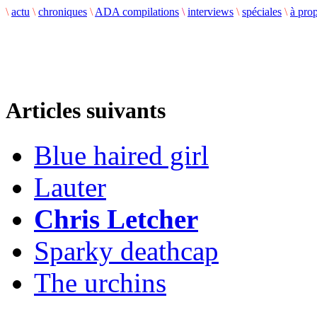
\
actu
\
chroniques
\
ADA compilations
\
interviews
\
spéciales
\
à pro
Articles suivants
Blue haired girl
Lauter
Chris Letcher
Sparky deathcap
The urchins