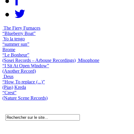
The Fiery Furnaces
“Blueberry Boat”
Yo la tengo
“summer sun”
Brome
“Le Bonheur”
(Sosei Records – Arbouse Recordings)
Misophone
“I Sit At Open Window”
(Another Record)
Deus
“How To replace (...)”
(Pias)
Kreda
“Crest”
(Nature Scene Records)