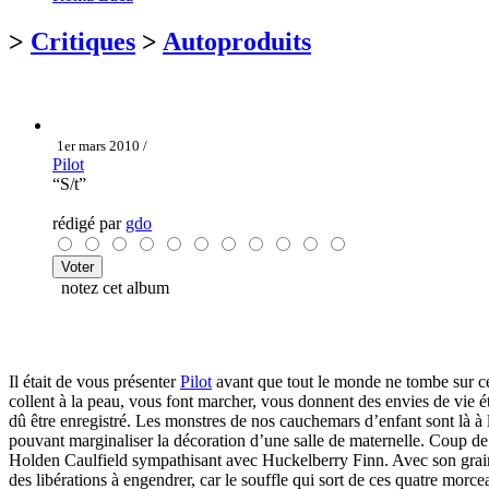
>
Critiques
>
Autoproduits
1er mars 2010 /
Pilot
“S/t”
rédigé par
gdo
notez cet album
Il était de vous présenter
Pilot
avant que tout le monde ne tombe sur ce
collent à la peau, vous font marcher, vous donnent des envies de vie 
dû être enregistré. Les monstres de nos cauchemars d’enfant sont là à 
pouvant marginaliser la décoration d’une salle de maternelle. Coup de 
Holden Caulfield sympathisant avec Huckelberry Finn. Avec son grain si
des libérations à engendrer, car le souffle qui sort de ces quatre morc