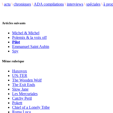
\
actu
\
chroniques
\
ADA compilations
\
interviews
\
spéciales
\
à pro
Articles suivants
Michel & Michel
Polemix & la voix off
Pilot
Emmanuel Saint Aubin
Spy
Même rubrique
Haxovox
UN-TER
The Wooden Wolf
The Exit Ends
Slow Jane
Les Mercuriales
Catchy Peril
Pokett
Chief of a Lonely Tribe
Roma Luca