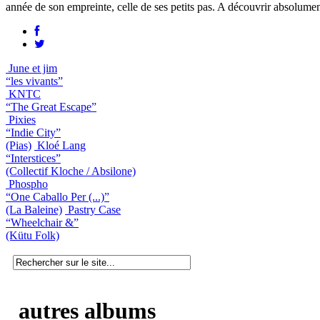
année de son empreinte, celle de ses petits pas. A découvrir absolumen
June et jim
“les vivants”
KNTC
“The Great Escape”
Pixies
“Indie City”
(Pias)
Kloé Lang
“Interstices”
(Collectif Kloche / Absilone)
Phospho
“One Caballo Per (...)”
(La Baleine)
Pastry Case
“Wheelchair &”
(Kütu Folk)
autres albums