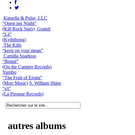
Kinsella & Pulse, LLC
“Open ing Night”
(Kill Rock Stars)
Gratuit
“Là”
(Kythibong)
The Kills
“keep on your mean”
Camilla Sparksss
“Brutal”
(On the Camper Records)
Yumbo
“The Fruit of Errata”
(Morr Music)
S. William Shine
“s/t”
(La Pirogue Records)
autres albums