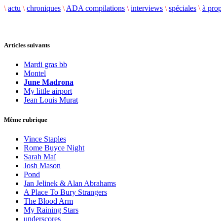
\
actu
\
chroniques
\
ADA compilations
\
interviews
\
spéciales
\
à pro
Articles suivants
Mardi gras bb
Montel
June Madrona
My little airport
Jean Louis Murat
Même rubrique
Vince Staples
Rome Buyce Night
Sarah Maï
Josh Mason
Pond
Jan Jelinek & Alan Abrahams
A Place To Bury Strangers
The Blood Arm
My Raining Stars
underscores