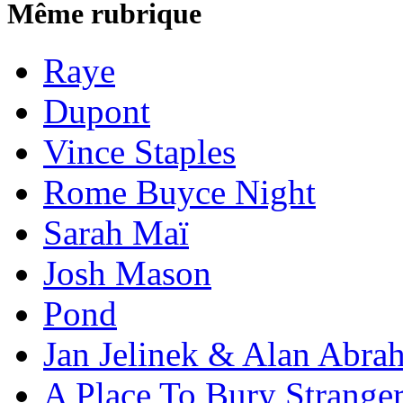
Même rubrique
Raye
Dupont
Vince Staples
Rome Buyce Night
Sarah Maï
Josh Mason
Pond
Jan Jelinek & Alan Abra
A Place To Bury Strange