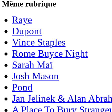
Même rubrique
Raye
Dupont
Vince Staples
Rome Buyce Night
Sarah Maï
Josh Mason
Pond
Jan Jelinek & Alan Abra
A Place To Bury Strange