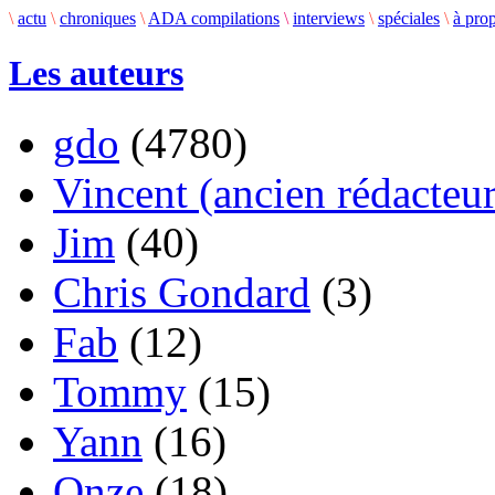
\
actu
\
chroniques
\
ADA compilations
\
interviews
\
spéciales
\
à pro
Les auteurs
gdo
(4780)
Vincent (ancien rédacteur
Jim
(40)
Chris Gondard
(3)
Fab
(12)
Tommy
(15)
Yann
(16)
Onze
(18)