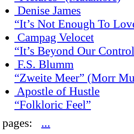
Denise James
“It’s Not Enough To Lov
Campag Velocet
“It’s Beyond Our Contro
F.S. Blumm
“Zweite Meer”
(Morr Mu
Apostle of Hustle
“Folkloric Feel”
pages:
...