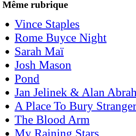
Même rubrique
Vince Staples
Rome Buyce Night
Sarah Maï
Josh Mason
Pond
Jan Jelinek & Alan Abra
A Place To Bury Strange
The Blood Arm
My Raining Stars