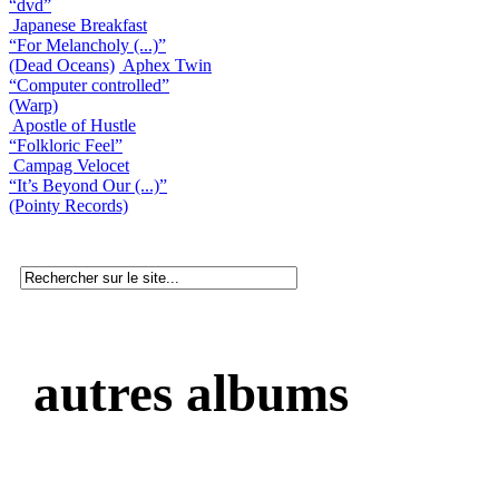
“dvd”
Japanese Breakfast
“For Melancholy (...)”
(Dead Oceans)
Aphex Twin
“Computer controlled”
(Warp)
Apostle of Hustle
“Folkloric Feel”
Campag Velocet
“It’s Beyond Our (...)”
(Pointy Records)
autres albums