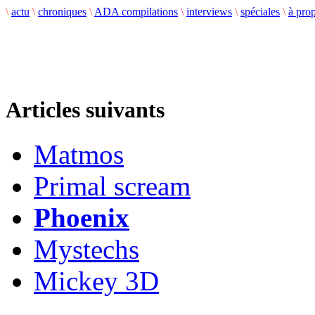
\
actu
\
chroniques
\
ADA compilations
\
interviews
\
spéciales
\
à pro
Articles suivants
Matmos
Primal scream
Phoenix
Mystechs
Mickey 3D