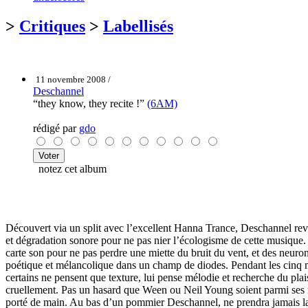
>
Critiques
>
Labellisés
11 novembre 2008 /
Deschannel
“they know, they recite !”
(6AM)
rédigé par
gdo
notez cet album
Découvert via un split avec l’excellent Hanna Trance, Deschannel revi
et dégradation sonore pour ne pas nier l’écologisme de cette musique.
carte son pour ne pas perdre une miette du bruit du vent, et des neur
poétique et mélancolique dans un champ de diodes. Pendant les cinq mi
certains ne pensent que texture, lui pense mélodie et recherche du plai
cruellement. Pas un hasard que Ween ou Neil Young soient parmi ses réf
porté de main. Au bas d’un pommier Deschannel, ne prendra jamais la 