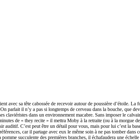
ent avec sa tête cabossée de recevoir autour de poussière d’étoile. La 
 On parlait il n’y a pas si longtemps de cerveau dans la bouche, que dev
ones claviéristes dans un environnement macabre. Sans imposer le calva
nutes de « they recite » il mettra Moby à la retraite (ou à la morgue d
sir auditif. C’est peut être un détail pour vous, mais pour lui c’est la 
érences, car il partage avec eux le même soin à ne pas tomber dans ce q
pomme succulente des premières branches, il échafaudera une échelle fin