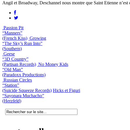
Angil et Broadway, Deschannel nous montre que Saint Etienne n’est cert
Passion Pit
“Manners”
(French Kiss)
Growing
“The Sky’s Run Into”
(Southern)
Geese
“3D Country”
(Partisan Records)
No Money Kids
“Old Man”
(Paradoxx Productions)
Russian Circles
“Station”
(Suicide Squeeze Records)
Hicks et Figuri
“Sayonara Muchacho”
(Herzfeld)