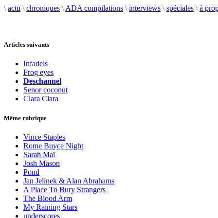
\
actu
\
chroniques
\
ADA compilations
\
interviews
\
spéciales
\
à pro
Articles suivants
Infadels
Frog eyes
Deschannel
Senor coconut
Clara Clara
Même rubrique
Vince Staples
Rome Buyce Night
Sarah Maï
Josh Mason
Pond
Jan Jelinek & Alan Abrahams
A Place To Bury Strangers
The Blood Arm
My Raining Stars
underscores