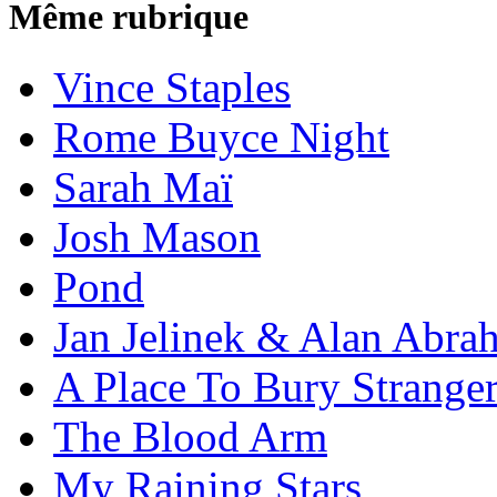
Même rubrique
Vince Staples
Rome Buyce Night
Sarah Maï
Josh Mason
Pond
Jan Jelinek & Alan Abra
A Place To Bury Strange
The Blood Arm
My Raining Stars