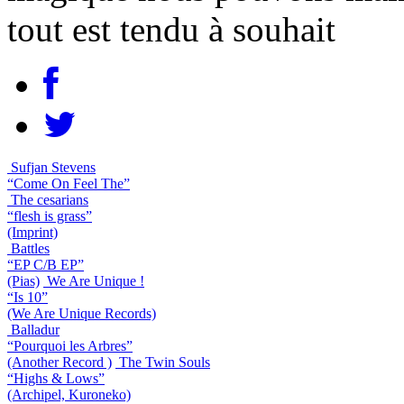
tout est tendu à souhait
Sufjan Stevens
“Come On Feel The”
The cesarians
“flesh is grass”
(Imprint)
Battles
“EP C/B EP”
(Pias)
We Are Unique !
“Is 10”
(We Are Unique Records)
Balladur
“Pourquoi les Arbres”
(Another Record )
The Twin Souls
“Highs & Lows”
(Archipel, Kuroneko)