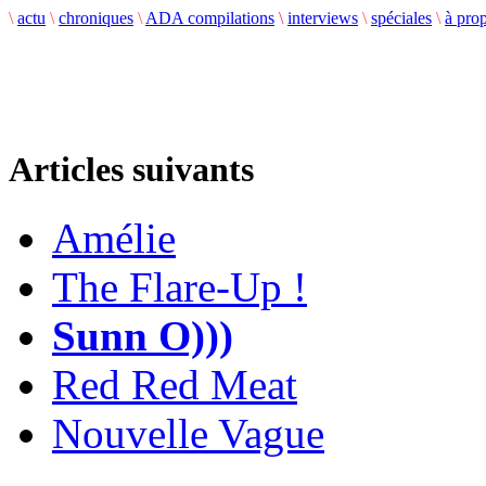
\
actu
\
chroniques
\
ADA compilations
\
interviews
\
spéciales
\
à pro
Articles suivants
Amélie
The Flare-Up !
Sunn O)))
Red Red Meat
Nouvelle Vague