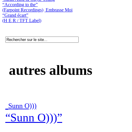
“According to the”
(Farpoint Recordings)
Embrasse Moi
“Grand écart”
(H E R / TFT Label)
autres albums
Sunn O)))
“Sunn O)))”