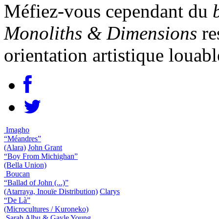
Méfiez-vous cependant du
Monoliths & Dimensions
re
orientation artistique louabl
Imagho
“Méandres”
(Alara)
John Grant
“Boy From Michighan”
(Bella Union)
Boucan
“Ballad of John (...)”
(Atarraya, Inouïe Distribution)
Clarys
“De Là”
(Microcultures / Kuroneko)
Sarah Albu & Gayle Young