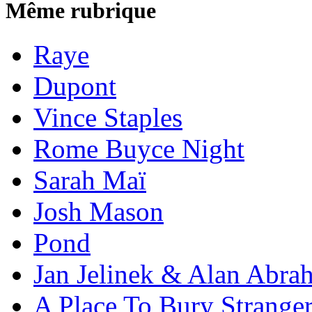
Même rubrique
Raye
Dupont
Vince Staples
Rome Buyce Night
Sarah Maï
Josh Mason
Pond
Jan Jelinek & Alan Abra
A Place To Bury Strange