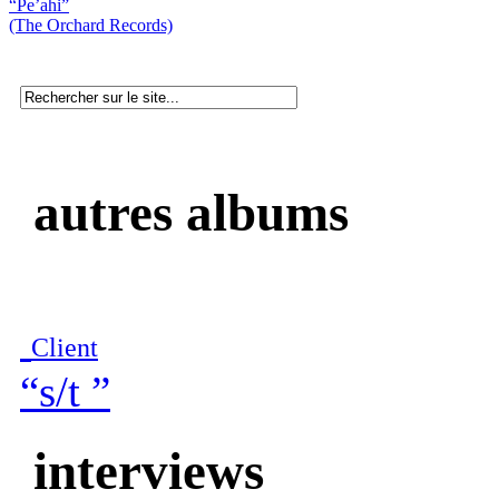
“Pe’ahi”
(The Orchard Records)
autres albums
Client
“s/t ”
interviews