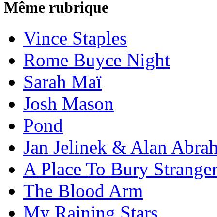
Même rubrique
Vince Staples
Rome Buyce Night
Sarah Maï
Josh Mason
Pond
Jan Jelinek & Alan Abra
A Place To Bury Strange
The Blood Arm
My Raining Stars