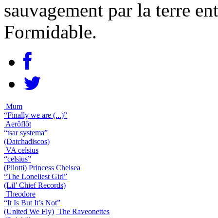
sauvagement par la terre ent
Formidable.
Mum
“Finally we are (...)”
Aerôflôt
“tsar systema”
(Datchadiscos)
VA celsius
“celsius”
(Pilotti)
Princess Chelsea
“The Loneliest Girl”
(Lil’ Chief Records)
Theodore
“It Is But It’s Not”
(United We Fly)
The Raveonettes