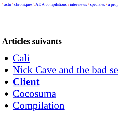
\
actu
\
chroniques
\
ADA compilations
\
interviews
\
spéciales
\
à pro
Articles suivants
Cali
Nick Cave and the bad s
Client
Cocosuma
Compilation