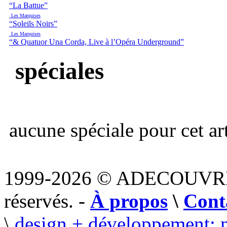
“La Battue”
Les Marquises
“Soleils Noirs”
Les Marquises
“& Quatuor Una Corda, Live à l’Opéra Underground”
spéciales
aucune spéciale pour cet art
1999-2026 © ADECOUVR
réservés. -
À propos
\
Cont
\
design + développement: 