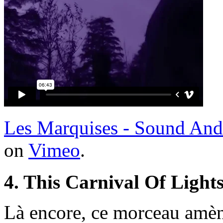
Les Marquises - Sound And
on
Vimeo
.
4. This Carnival Of Light
Là encore, ce morceau amèn