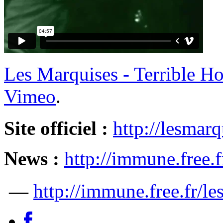
Les Marquises - Terrible Ho
Vimeo
.
Site officiel :
http://lesmarq
News :
http://immune.free
—
http://immune.free.fr