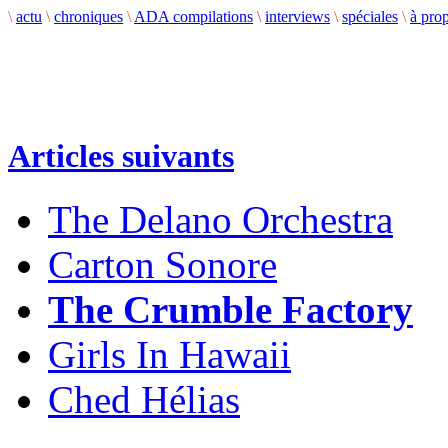
\
actu
\
chroniques
\
ADA compilations
\
interviews
\
spéciales
\
à pro
Articles suivants
The Delano Orchestra
Carton Sonore
The Crumble Factory
Girls In Hawaii
Ched Hélias