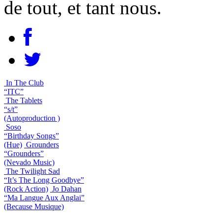
de tout, et tant nous.
In The Club
“ITC”
The Tablets
“s/t”
(Autoproduction )
Soso
“Birthday Songs”
(Hue)
Grounders
“Grounders”
(Nevado Music)
The Twilight Sad
“It’s The Long Goodbye”
(Rock Action)
Jo Dahan
“Ma Langue Aux Anglai”
(Because Musique)