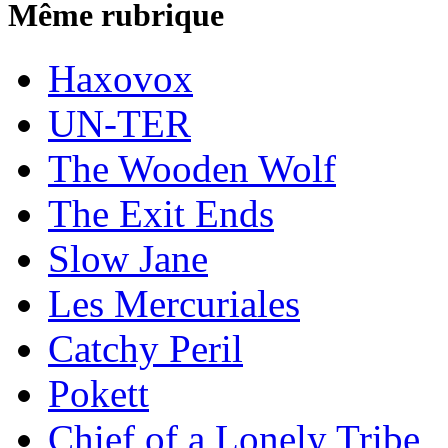
Même rubrique
Haxovox
UN-TER
The Wooden Wolf
The Exit Ends
Slow Jane
Les Mercuriales
Catchy Peril
Pokett
Chief of a Lonely Tribe