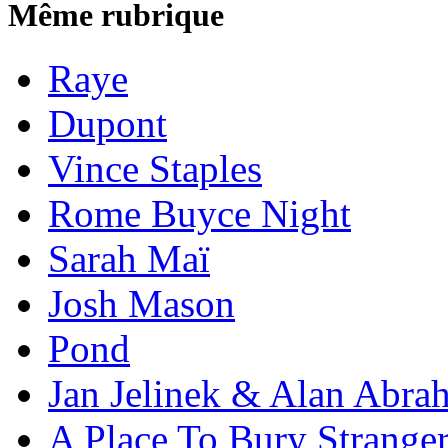
Même rubrique
Raye
Dupont
Vince Staples
Rome Buyce Night
Sarah Maï
Josh Mason
Pond
Jan Jelinek & Alan Abra
A Place To Bury Strange