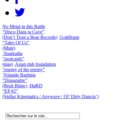
No Metal in this Battle
“Disco Dans ta Cave”
(Don’t Trust a Bear Records)
Goldfrapp
“Tales Of Us”
(Mute)
Sparkadia
“postcards”
(pias)
Asian dub foundation
“enemy of the enemy”
Yolande Bashing
“Disparaitre”
(Bruit Blanc)
HøRD
“EP #2”
(Stellar Kinematics / Anywave / Ol’ Dirty Dancin’)