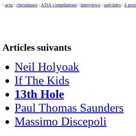
\
actu
\
chroniques
\
ADA compilations
\
interviews
\
spéciales
\
à pro
Articles suivants
Neil Holyoak
If The Kids
13th Hole
Paul Thomas Saunders
Massimo Discepoli