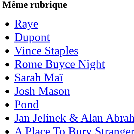
Même rubrique
Raye
Dupont
Vince Staples
Rome Buyce Night
Sarah Maï
Josh Mason
Pond
Jan Jelinek & Alan Abra
A Place To Bury Strange