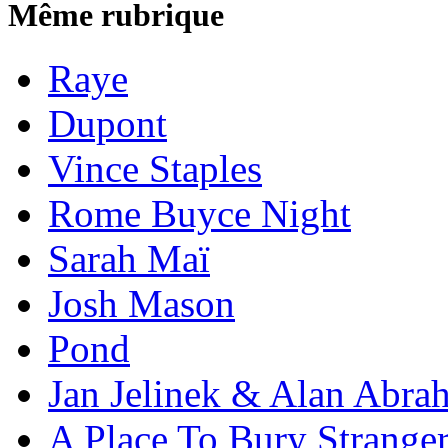
Même rubrique
Raye
Dupont
Vince Staples
Rome Buyce Night
Sarah Maï
Josh Mason
Pond
Jan Jelinek & Alan Abra
A Place To Bury Strange