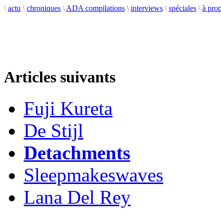
\
actu
\
chroniques
\
ADA compilations
\
interviews
\
spéciales
\
à pro
Articles suivants
Fuji Kureta
De Stijl
Detachments
Sleepmakeswaves
Lana Del Rey