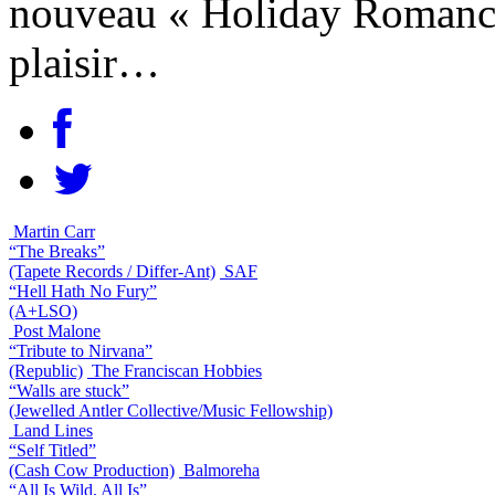
nouveau « Holiday Romance 
plaisir…
Martin Carr
“The Breaks”
(Tapete Records / Differ-Ant)
SAF
“Hell Hath No Fury”
(A+LSO)
Post Malone
“Tribute to Nirvana”
(Republic)
The Franciscan Hobbies
“Walls are stuck”
(Jewelled Antler Collective/Music Fellowship)
Land Lines
“Self Titled”
(Cash Cow Production)
Balmoreha
“All Is Wild, All Is”