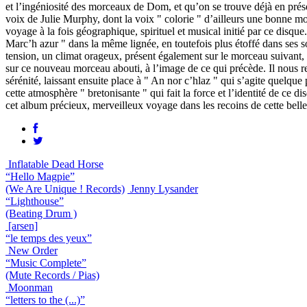
et l’ingéniosité des morceaux de Dom, et qu’on se trouve déjà en présen
voix de Julie Murphy, dont la voix " colorie " d’ailleurs une bonne moit
voyage à la fois géographique, spirituel et musical initié par ce disque
Marc’h azur " dans la même lignée, en toutefois plus étoffé dans ses so
tension, un climat orageux, présent également sur le morceau suivant
sur ce nouveau morceau abouti, à l’image de ce qui précède. Il nous rest
sérénité, laissant ensuite place à " An nor c’hlaz " qui s’agite quelque
cette atmosphère " bretonisante " qui fait la force et l’identité de ce d
cet album précieux, merveilleux voyage dans les recoins de cette belle 
Inflatable Dead Horse
“Hello Magpie”
(We Are Unique ! Records)
Jenny Lysander
“Lighthouse”
(Beating Drum )
[arsen]
“le temps des yeux”
New Order
“Music Complete”
(Mute Records / Pias)
Moonman
“letters to the (...)”