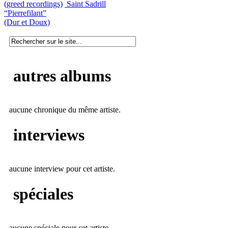
(greed recordings)
Saint Sadrill
“Pierrefilant”
(Dur et Doux)
autres albums
aucune chronique du même artiste.
interviews
aucune interview pour cet artiste.
spéciales
aucune spéciale pour cet artiste.