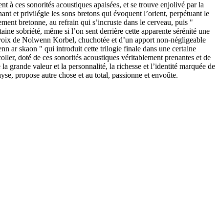
nt à ces sonorités acoustiques apaisées, et se trouve enjolivé par la
ant et privilégie les sons bretons qui évoquent l’orient, perpétuant le
ement bretonne, au refrain qui s’incruste dans le cerveau, puis "
aine sobriété, même si l’on sent derrière cette apparente sérénité une
a voix de Nolwenn Korbel, chuchotée et d’un apport non-négligeable
n ar skaon " qui introduit cette trilogie finale dans une certaine
coller, doté de ces sonorités acoustiques véritablement prenantes et de
 la grande valeur et la personnalité, la richesse et l’identité marquée de
ayse, propose autre chose et au total, passionne et envoûte.