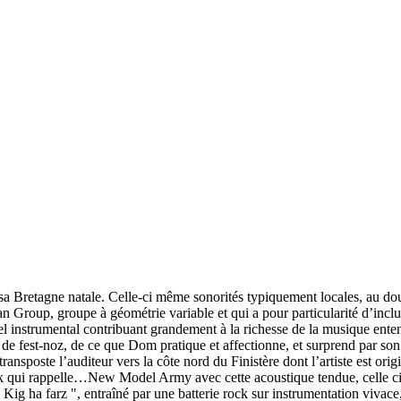
 Bretagne natale. Celle-ci même sonorités typiquement locales, au dou
n Group, groupe à géométrie variable et qui a pour particularité d’inclur
nel instrumental contribuant grandement à la richesse de la musique ent
de fest-noz, de ce que Dom pratique et affectionne, et surprend par son
ansposte l’auditeur vers la côte nord du Finistère dont l’artiste est ori
qui rappelle…New Model Army avec cette acoustique tendue, celle ci se 
 Kig ha farz ", entraîné par une batterie rock sur instrumentation vivace