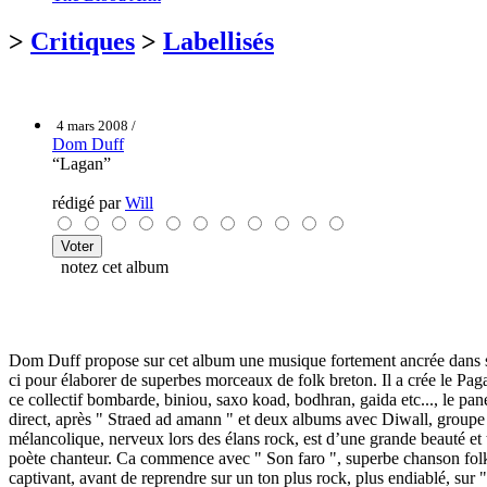
>
Critiques
>
Labellisés
4 mars 2008 /
Dom Duff
“Lagan”
rédigé par
Will
notez cet album
Dom Duff propose sur cet album une musique fortement ancrée dans sa
ci pour élaborer de superbes morceaux de folk breton. Il a crée le Paga
ce collectif bombarde, biniou, saxo koad, bodhran, gaida etc..., le pa
direct, après " Straed ad amann " et deux albums avec Diwall, groupe 
mélancolique, nerveux lors des élans rock, est d’une grande beauté et tr
poète chanteur. Ca commence avec " Son faro ", superbe chanson folk 
captivant, avant de reprendre sur un ton plus rock, plus endiablé, sur "