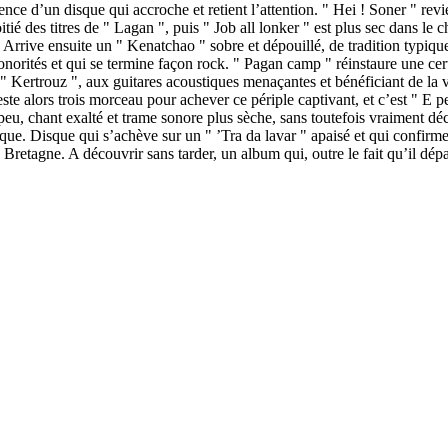
ce d’un disque qui accroche et retient l’attention. " Hei ! Soner " revie
ié des titres de " Lagan ", puis " Job all lonker " est plus sec dans le ch
. Arrive ensuite un " Kenatchao " sobre et dépouillé, de tradition typiqu
norités et qui se termine façon rock. " Pagan camp " réinstaure une cert
, " Kertrouz ", aux guitares acoustiques menaçantes et bénéficiant de l
e alors trois morceau pour achever ce périple captivant, et c’est " E pen
 peu, chant exalté et trame sonore plus sèche, sans toutefois vraiment dé
isque. Disque qui s’achève sur un " ’Tra da lavar " apaisé et qui confirme
Bretagne. A découvrir sans tarder, un album qui, outre le fait qu’il dép