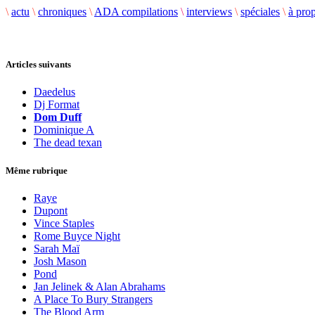
\
actu
\
chroniques
\
ADA compilations
\
interviews
\
spéciales
\
à pro
Articles suivants
Daedelus
Dj Format
Dom Duff
Dominique A
The dead texan
Même rubrique
Raye
Dupont
Vince Staples
Rome Buyce Night
Sarah Maï
Josh Mason
Pond
Jan Jelinek & Alan Abrahams
A Place To Bury Strangers
The Blood Arm