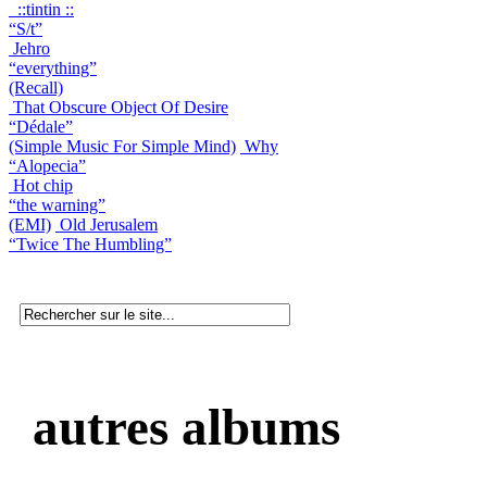
::tintin ::
“S/t”
Jehro
“everything”
(Recall)
That Obscure Object Of Desire
“Dédale”
(Simple Music For Simple Mind)
Why
“Alopecia”
Hot chip
“the warning”
(EMI)
Old Jerusalem
“Twice The Humbling”
autres albums