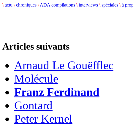
\
actu
\
chroniques
\
ADA compilations
\
interviews
\
spéciales
\
à pro
Articles suivants
Arnaud Le Gouëfflec
Molécule
Franz Ferdinand
Gontard
Peter Kernel