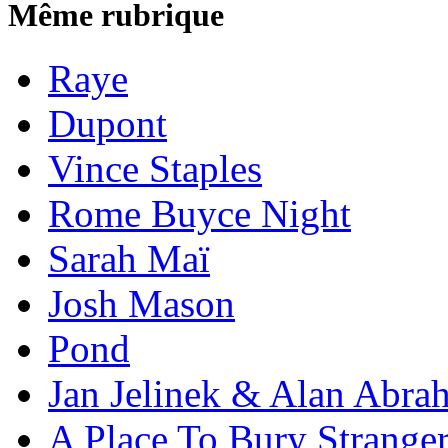
Même rubrique
Raye
Dupont
Vince Staples
Rome Buyce Night
Sarah Maï
Josh Mason
Pond
Jan Jelinek & Alan Abra
A Place To Bury Strange