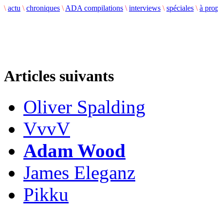
\
actu
\
chroniques
\
ADA compilations
\
interviews
\
spéciales
\
à pro
Articles suivants
Oliver Spalding
VvvV
Adam Wood
James Eleganz
Pikku