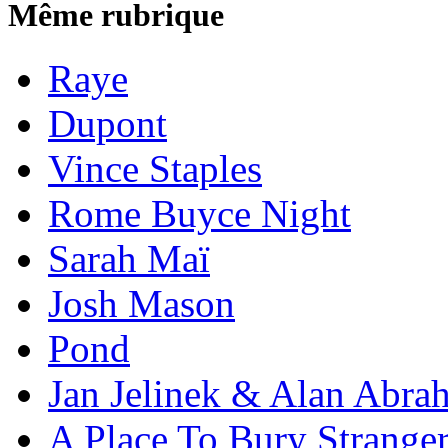
Même rubrique
Raye
Dupont
Vince Staples
Rome Buyce Night
Sarah Maï
Josh Mason
Pond
Jan Jelinek & Alan Abra
A Place To Bury Strange