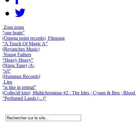
Zom zoms
“one brain”
(Omega point records)
Flipsong
“A Touch Of Magic A”
(Revanches Music)
Young Fathers
“Heavy Heavy”
(Ninja Tune)
/A\
“s/t”
(Hummus Records)
Lips
“is like in primal”
(Collectif kim)
Multichronique #2 : The Isles ; Cyann & Ben ; Blood
“Perfumed Lands (...)”