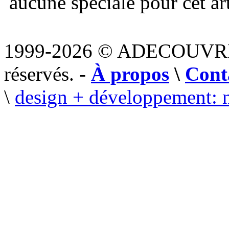
aucune spéciale pour cet art
1999-2026 © ADECOUVR
réservés. -
À propos
\
Cont
\
design + développement: 