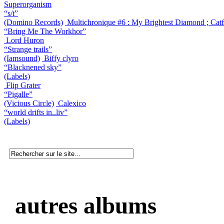
Superorganism
“s/t”
(Domino Records)
Multichronique #6 : My Brightest Diamond ; Catf
“Bring Me The Workhor”
Lord Huron
“Strange trails”
(Iamsound)
Biffy clyro
“Blacknened sky”
(Labels)
Flip Grater
“Pigalle”
(Vicious Circle)
Calexico
“world drifts in..liv”
(Labels)
autres albums