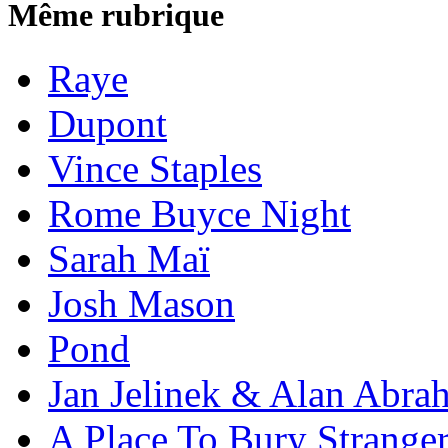
Même rubrique
Raye
Dupont
Vince Staples
Rome Buyce Night
Sarah Maï
Josh Mason
Pond
Jan Jelinek & Alan Abra
A Place To Bury Strange