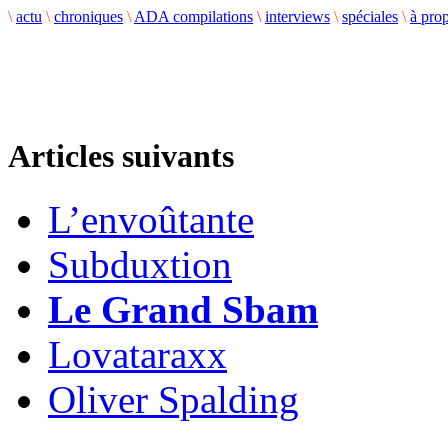
\
actu
\
chroniques
\
ADA compilations
\
interviews
\
spéciales
\
à pro
Articles suivants
L’envoûtante
Subduxtion
Le Grand Sbam
Lovataraxx
Oliver Spalding