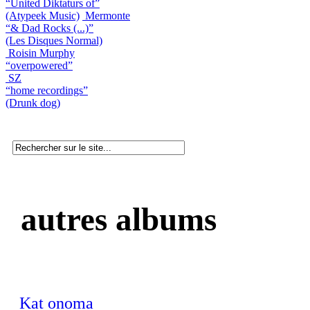
“United Diktaturs of”
(Atypeek Music)
Mermonte
“& Dad Rocks (...)”
(Les Disques Normal)
Roisin Murphy
“overpowered”
SZ
“home recordings”
(Drunk dog)
autres albums
Kat onoma