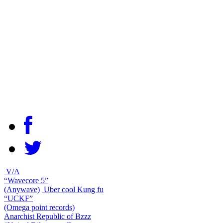
V/A
“Wavecore 5”
(Anywave)
Uber cool Kung fu
“UCKF”
(Omega point records)
Anarchist Republic of Bzzz