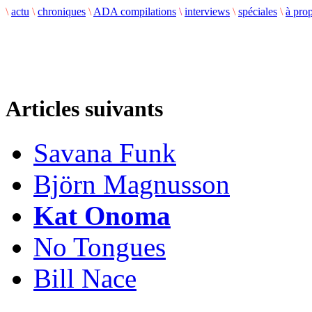
\
actu
\
chroniques
\
ADA compilations
\
interviews
\
spéciales
\
à pro
Articles suivants
Savana Funk
Björn Magnusson
Kat Onoma
No Tongues
Bill Nace