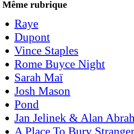
Même rubrique
Raye
Dupont
Vince Staples
Rome Buyce Night
Sarah Maï
Josh Mason
Pond
Jan Jelinek & Alan Abra
A Place To Bury Strange