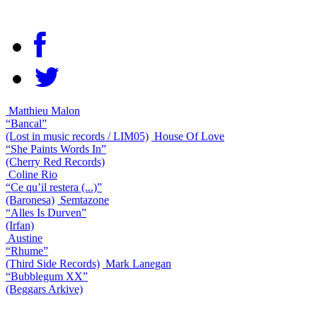
Matthieu Malon
“Bancal”
(Lost in music records / LIM05)
House Of Love
“She Paints Words In”
(Cherry Red Records)
Coline Rio
“Ce qu’il restera (...)”
(Baronesa)
Semtazone
“Alles Is Durven”
(Irfan)
Austine
“Rhume”
(Third Side Records)
Mark Lanegan
“Bubblegum XX”
(Beggars Arkive)