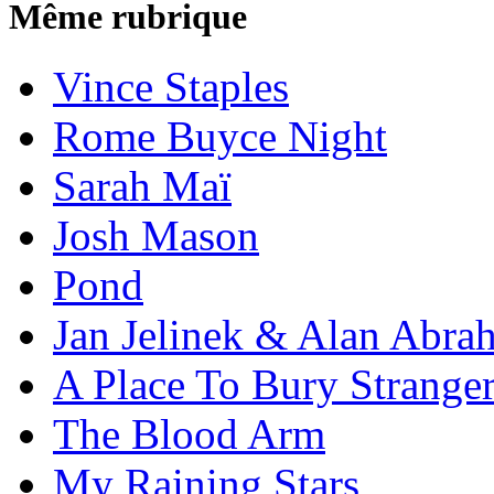
Même rubrique
Vince Staples
Rome Buyce Night
Sarah Maï
Josh Mason
Pond
Jan Jelinek & Alan Abra
A Place To Bury Strange
The Blood Arm
My Raining Stars