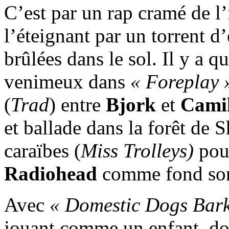
C’est par un rap cramé de l’
l’éteignant par un torrent d
brûlées dans le sol. Il y a
venimeux dans
« Foreplay 
(
Trad
) entre
Bjork
et
Camil
et ballade dans la forêt de 
caraïbes (
Miss Trolleys)
pour
Radiohead
comme fond sono
Avec
« Domestic Dogs Bark
jouant comme un enfant, do