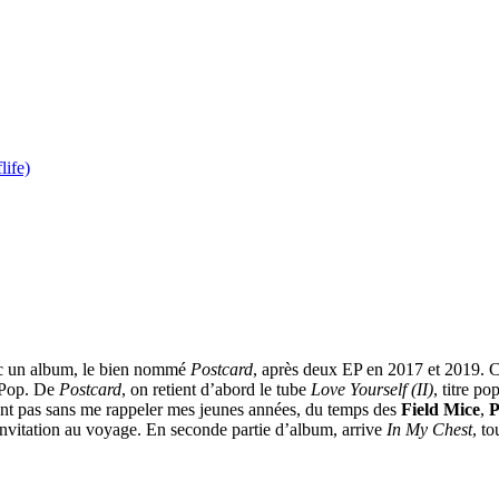
ife)
vec un album, le bien nommé
Postcard
, après deux EP en 2017 et 2019. Ce
t Pop. De
Postcard
, on retient d’abord le tube
Love Yourself (II)
, titre p
sont pas sans me rappeler mes jeunes années, du temps des
Field Mice
,
P
e invitation au voyage. En seconde partie d’album, arrive
In My Chest
, t