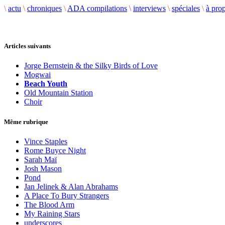
\
actu
\
chroniques
\
ADA compilations
\
interviews
\
spéciales
\
à pro
Articles suivants
Jorge Bernstein & the Silky Birds of Love
Mogwai
Beach Youth
Old Mountain Station
Choir
Même rubrique
Vince Staples
Rome Buyce Night
Sarah Maï
Josh Mason
Pond
Jan Jelinek & Alan Abrahams
A Place To Bury Strangers
The Blood Arm
My Raining Stars
underscores