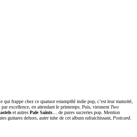
 qui frappe chez ce quatuor estampillé indie pop, c’est leur maturité,
op par excellence, en attendant le printemps. Puis, viennent
Two
astels
et autres
Pale Saints
… de pures sucreries pop. Mention
outes guitares dehors, autre tube de cet album rafraichissant,
Postcard
.