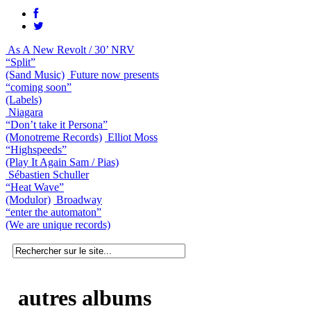
As A New Revolt / 30’ NRV
“Split”
(Sand Music)
Future now presents
“coming soon”
(Labels)
Niagara
“Don’t take it Persona”
(Monotreme Records)
Elliot Moss
“Highspeeds”
(Play It Again Sam / Pias)
Sébastien Schuller
“Heat Wave”
(Modulor)
Broadway
“enter the automaton”
(We are unique records)
autres albums