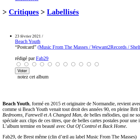
>
Critiques
>
Labellisés
23 février 2021 /
Beach Youth
“Postcard”
(Music From The Masses / Wewant2Records / Shelfl
rédigé par
Fab29
notez cet album
Beach Youth
, formé en 2015 et originaire de Normandie, revient a
comme si Beach Youth venait tout droit des années 90, en pleine Bri
Bedrooms,
Farewell
et
A Changed Man
, de belles mélodies, qui ne 
spéciale aux clips de ces titres, que de belles cartes postales pour un
L’album termine en beauté avec
Out Of Control
et
Back Home
.
Fab29, de Brest même (clin d’œil au label Music From The Masses)