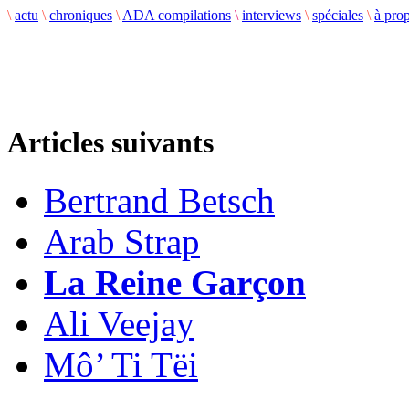
\
actu
\
chroniques
\
ADA compilations
\
interviews
\
spéciales
\
à pro
Articles suivants
Bertrand Betsch
Arab Strap
La Reine Garçon
Ali Veejay
Mô’ Ti Tëi