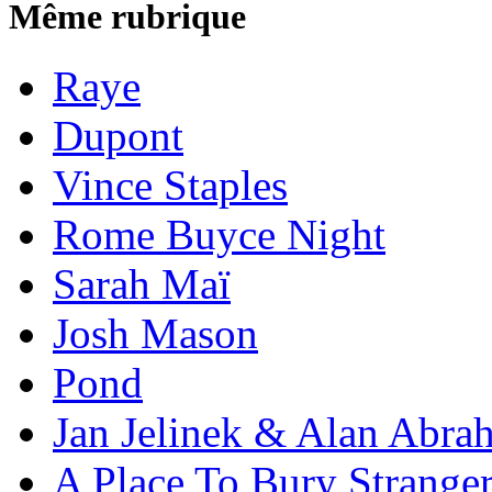
Même rubrique
Raye
Dupont
Vince Staples
Rome Buyce Night
Sarah Maï
Josh Mason
Pond
Jan Jelinek & Alan Abra
A Place To Bury Strange