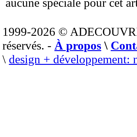
aucune spéciale pour cet art
1999-2026 © ADECOUVR
réservés. -
À propos
\
Cont
\
design + développement: 