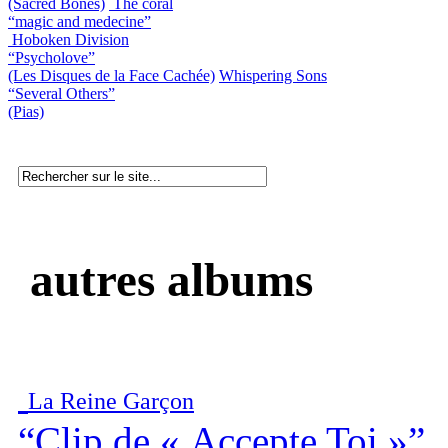
(Sacred Bones)
The coral
“magic and medecine”
Hoboken Division
“Psycholove”
(Les Disques de la Face Cachée)
Whispering Sons
“Several Others”
(Pias)
autres albums
La Reine Garçon
“Clip de « Accepte Toi »”