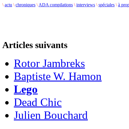
\
actu
\
chroniques
\
ADA compilations
\
interviews
\
spéciales
\
à pro
Articles suivants
Rotor Jambreks
Baptiste W. Hamon
Lego
Dead Chic
Julien Bouchard