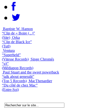
Baptiste W. Hamon
“Clip de « Boire (...)”
(Site)
Orka
“Clip de Black Ice”
(Tutl)
Ventura
“Superheld”
(Vitesse Records)
Singe Chromés
“s/t”
(Médiapop Records)
Paul Stuart and the sweet powerback
“talk about generalit”
(Top 5 Records)
MacThenardier
“Du côté de chez Mac”
(Entre-Soi)