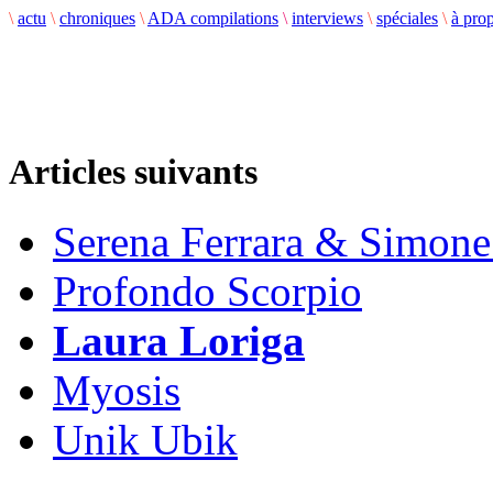
\
actu
\
chroniques
\
ADA compilations
\
interviews
\
spéciales
\
à pro
Articles suivants
Serena Ferrara & Simon
Profondo Scorpio
Laura Loriga
Myosis
Unik Ubik