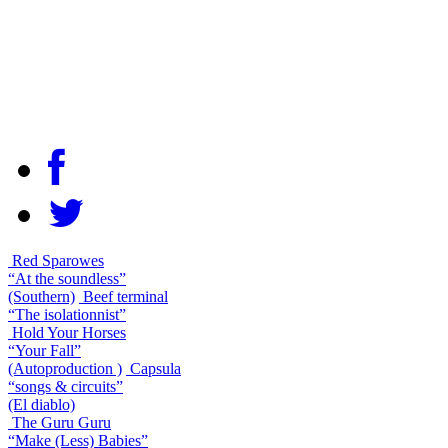
Red Sparowes
“At the soundless”
(Southern)
Beef terminal
“The isolationnist”
Hold Your Horses
“Your Fall”
(Autoproduction )
Capsula
“songs & circuits”
(El diablo)
The Guru Guru
“Make (Less) Babies”