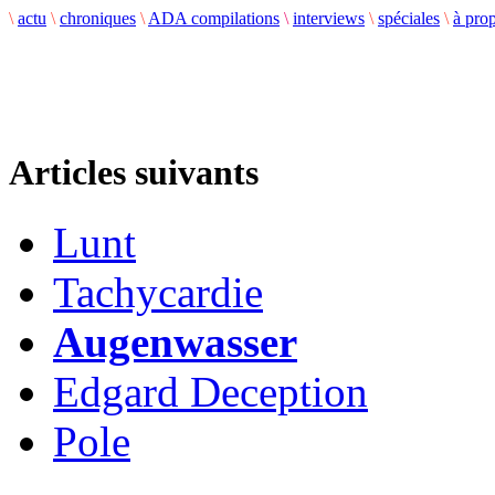
\
actu
\
chroniques
\
ADA compilations
\
interviews
\
spéciales
\
à pro
Articles suivants
Lunt
Tachycardie
Augenwasser
Edgard Deception
Pole