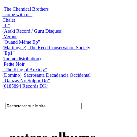
The Chemical Brothers
“come with us”
Chalet
“II”
(Araki Record / Guru Disques)
Verone
“Quand Même Ep”
(Martingale)
The Reed Conservation Society
“Ep1”
(Inouïe distribution)
Petite Noir
“The King of Anxiety”
(Domino)
Sacrosanta Decadancia Occidental
“Danzas No Solpor Do”
(6185894 Records DK)