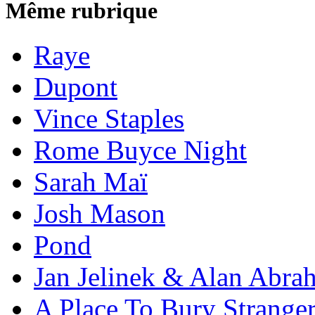
Même rubrique
Raye
Dupont
Vince Staples
Rome Buyce Night
Sarah Maï
Josh Mason
Pond
Jan Jelinek & Alan Abra
A Place To Bury Strange