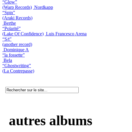
“Glow”
(Warp Records)
Nordkapp
“Spin”
(Araki Records)
Berthe
“Polarité”
(Lake Of Confidence)
Luis Francesco Arena
“S/t”
(another record)
Dominique A
“la fossette”
Bela
“Ghostwriting”
(La Contrepasse)
autres albums