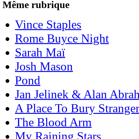
Même rubrique
Vince Staples
Rome Buyce Night
Sarah Maï
Josh Mason
Pond
Jan Jelinek & Alan Abra
A Place To Bury Strange
The Blood Arm
My Raining Stars