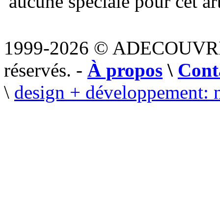
aucune spéciale pour cet art
1999-2026 © ADECOUVR
réservés. -
À propos
\
Cont
\
design + développement: 