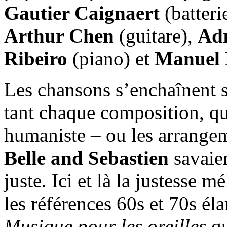
Gautier Caignaert
(batteri
Arthur Chen
(guitare),
Adr
Ribeiro
(piano) et
Manuel 
Les chansons s’enchaînent sa
tant chaque composition, que
humaniste – ou les arrangeme
Belle and Sebastien
savaien
juste. Ici et là la justesse
les références 60s et 70s él
Musique pour les oreilles
qu