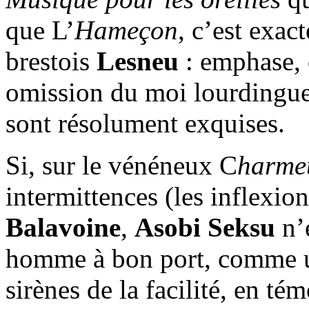
que L’
Hameçon
, c’est exac
brestois
Lesneu
: emphase, c
omission du moi lourdingue,
sont résolument exquises.
Si, sur le vénéneux C
harmeu
intermittences (les inflexio
Balavoine
,
Asobi Seksu
n’e
homme à bon port, comme 
sirènes de la facilité, en té