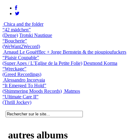
Chica and the folder
“42 mädchen”
(Dense)
Trotski Nautique
“Boucherie”
(WeWant2Wecord)
Arnaud Le Gouëfflec + Jorge Bernstein & the pioupioufuckers
“Plaisir Coupable”
(Super Apes / L’Eglise de la Petite Folie)
Desmond Korma
“Wreckage”
(Greed Recordings)
Alessandro Incorvaia
“It Emerged To Hold”
(Shimmering Moods Records)
Matmos
“Ultimate Care II”
(Thrill Jockey)
autres albums