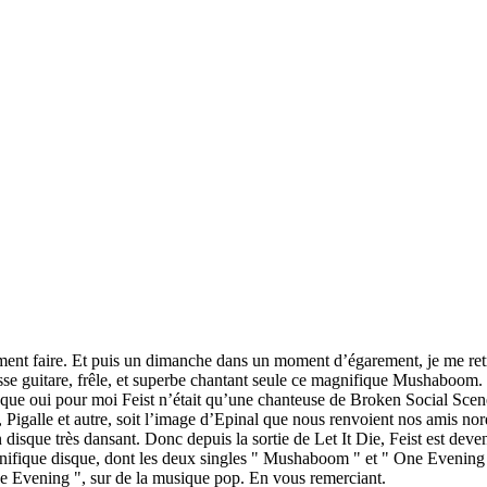
mment faire. Et puis un dimanche dans un moment d’égarement, je me re
sse guitare, frêle, et superbe chantant seule ce magnifique Mushaboom. J
ue oui pour moi Feist n’était qu’une chanteuse de Broken Social Scene. 
Pigalle et autre, soit l’image d’Epinal que nous renvoient nos amis nord 
n disque très dansant. Donc depuis la sortie de Let It Die, Feist est de
agnifique disque, dont les deux singles " Mushaboom " et " One Evening
ne Evening ", sur de la musique pop. En vous remerciant.