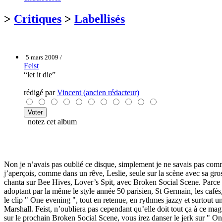
>
Critiques
>
Labellisés
5 mars 2009 /
Feist
“let it die”
rédigé par
Vincent (ancien rédacteur)
notez cet album
Non je n’avais pas oublié ce disque, simplement je ne savais pas co
j’aperçois, comme dans un rêve, Leslie, seule sur la scène avec sa gro
chanta sur Bee Hives, Lover’s Spit, avec Broken Social Scene. Parce q
adoptant par la même le style année 50 parisien, St Germain, les cafés, 
le clip " One evening ", tout en retenue, en rythmes jazzy et surtout u
Marshall. Feist, n’oubliera pas cependant qu’elle doit tout ça à ce m
sur le prochain Broken Social Scene, vous irez danser le jerk sur " O