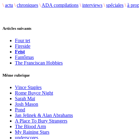
\
actu
\
chroniques
\
ADA compilations
\
interviews
\
spéciales
\
à pro
Articles suivants
Four tet
Fireside
Feist
Fantômas
The Franciscan Hobbies
Même rubrique
Vince Staples
Rome Buyce Night
Sarah Maï
Josh Mason
Pond
Jan Jelinek & Alan Abrahams
A Place To Bury Strangers
The Blood Arm
My Raining Stars
underscores