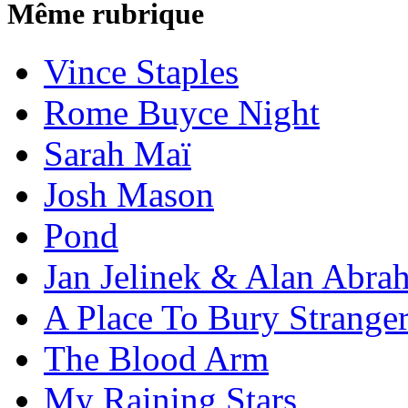
Même rubrique
Vince Staples
Rome Buyce Night
Sarah Maï
Josh Mason
Pond
Jan Jelinek & Alan Abra
A Place To Bury Strange
The Blood Arm
My Raining Stars