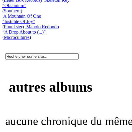
(Letter Box Records)
Skeleton Key
“Obtainium”
(Southern)
A Mountain Of One
“Institute Of Joy”
(Phunkster)
Manolo Redondo
“A Drop About to (...)”
(Microcultures)
autres albums
aucune chronique du même 