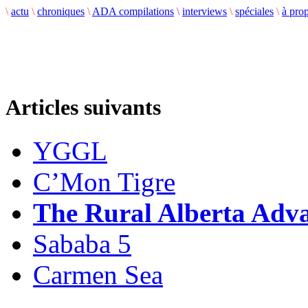
\
actu
\
chroniques
\
ADA compilations
\
interviews
\
spéciales
\
à pro
Articles suivants
YGGL
C’Mon Tigre
The Rural Alberta Adv
Sababa 5
Carmen Sea