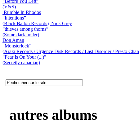
“Before You Left”
(V&S)
Rumble In Rhodos
“Intentions”
(Black Ballon Records)
Nick Grey
“thieves among thorns”
(Some dark holler)
Don Aman
“Monsterlock”
(Araki Records / Urgence Disk Records / Last Disorder / Presto Cha
“Fear Is On Your (...)”
(Secretly canadian)
autres albums