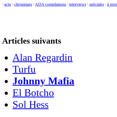
\
actu
\
chroniques
\
ADA compilations
\
interviews
\
spéciales
\
à pro
Articles suivants
Alan Regardin
Turfu
Johnny Mafia
El Botcho
Sol Hess