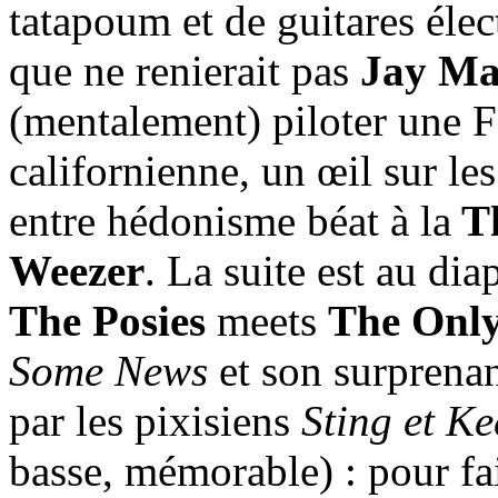
tatapoum et de guitares élec
que ne renierait pas
Jay Ma
(mentalement) piloter une F
californienne, un œil sur le
entre hédonisme béat à la
Th
Weezer
. La suite est au di
The Posies
meets
The Onl
Some
News
et son surprenan
par les pixisiens
Sting et K
basse, mémorable) : pour fa