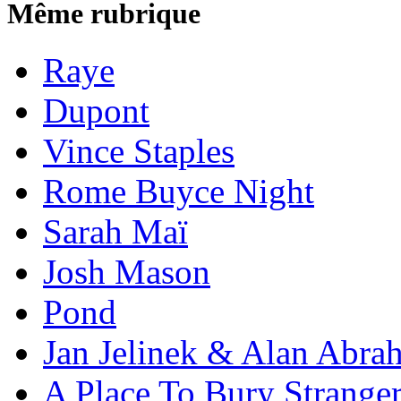
Même rubrique
Raye
Dupont
Vince Staples
Rome Buyce Night
Sarah Maï
Josh Mason
Pond
Jan Jelinek & Alan Abra
A Place To Bury Strange