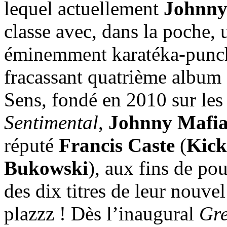
lequel actuellement
Johnny
classe avec, dans la poche, u
éminemment karatéka-punc
fracassant quatrième album 
Sens, fondé en 2010 sur les
Sentimental
,
Johnny Mafi
réputé
Francis Caste
(
Kic
Bukowski
), aux fins de po
des dix titres de leur nouve
plazzz ! Dès l’inaugural
Gre