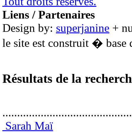
Tout droits réservés.
Liens / Partenaires
Design by:
superjanine
+ n
le site est construit � base 
Résultats de la recherc
............................................
Sarah Maï