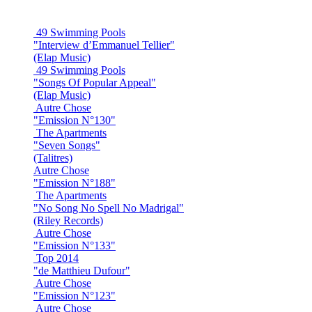
49 Swimming Pools
"Interview d’Emmanuel Tellier"
(Elap Music)
49 Swimming Pools
"Songs Of Popular Appeal"
(Elap Music)
Autre Chose
"Emission N°130"
The Apartments
"Seven Songs"
(Talitres)
Autre Chose
"Emission N°188"
The Apartments
"No Song No Spell No Madrigal"
(Riley Records)
Autre Chose
"Emission N°133"
Top 2014
"de Matthieu Dufour"
Autre Chose
"Emission N°123"
Autre Chose