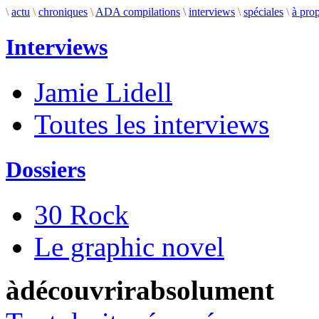
\
actu
\
chroniques
\
ADA compilations
\
interviews
\
spéciales
\
à pro
Interviews
Jamie Lidell
Toutes les interviews
Dossiers
30 Rock
Le graphic novel
àdécouvrirabsolument