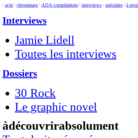
\
actu
\
chroniques
\
ADA compilations
\
interviews
\
spéciales
\
à pro
Interviews
Jamie Lidell
Toutes les interviews
Dossiers
30 Rock
Le graphic novel
àdécouvrirabsolument