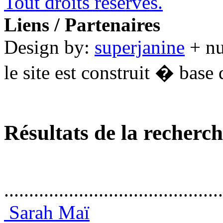
Tout droits réservés.
Liens / Partenaires
Design by:
superjanine
+ n
le site est construit � base 
Résultats de la recherc
............................................
Sarah Maï