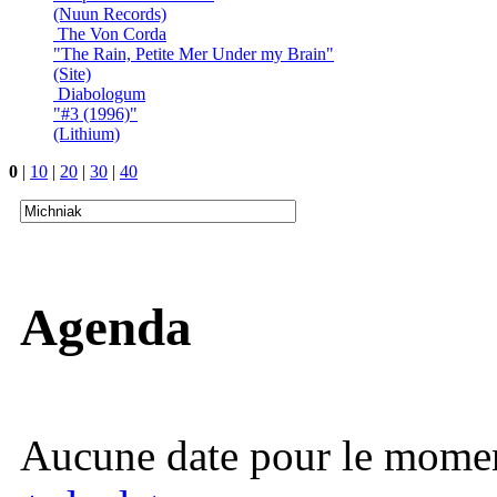
(Nuun Records)
The Von Corda
"The Rain, Petite Mer Under my Brain"
(Site)
Diabologum
"#3 (1996)"
(Lithium)
0
|
10
|
20
|
30
|
40
Agenda
Aucune date pour le mome