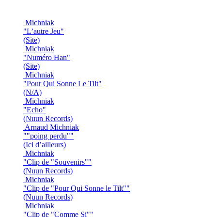
Michniak
"L’autre Jeu"
(Site)
Michniak
"Numéro Han"
(Site)
Michniak
"Pour Qui Sonne Le Tilt"
(N/A)
Michniak
"Echo"
(Nuun Records)
Arnaud Michniak
""poing perdu""
(Ici d’ailleurs)
Michniak
"Clip de "Souvenirs""
(Nuun Records)
Michniak
"Clip de "Pour Qui Sonne le Tilt""
(Nuun Records)
Michniak
"Clip de "Comme Si""