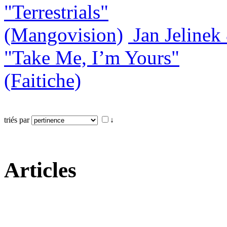
"Terrestrials"
(Mangovision)
Jan Jeline
"Take Me, I’m Yours"
(Faitiche)
triés par
↓
Articles