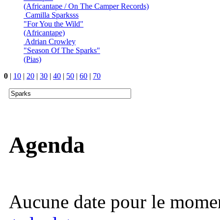
(Africantape / On The Camper Records)
Camilla Sparksss
"For You the Wild"
(Africantape)
Adrian Crowley
"Season Of The Sparks"
(Pias)
0
|
10
|
20
|
30
|
40
|
50
|
60
|
70
Agenda
Aucune date pour le mome