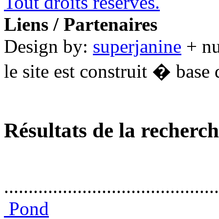
Tout droits réservés.
Liens / Partenaires
Design by:
superjanine
+ n
le site est construit � base 
Résultats de la recherc
............................................
Pond