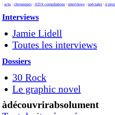
\
actu
\
chroniques
\
ADA compilations
\
interviews
\
spéciales
\
à pro
Interviews
Jamie Lidell
Toutes les interviews
Dossiers
30 Rock
Le graphic novel
àdécouvrirabsolument