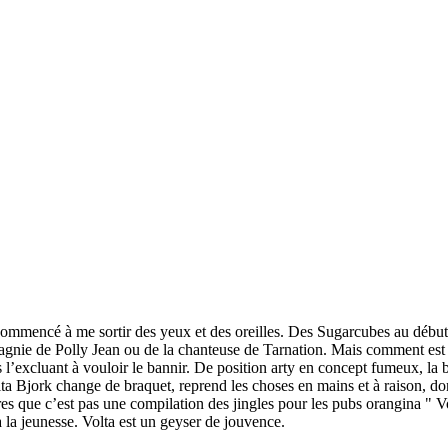
commencé à me sortir des yeux et des oreilles. Des Sugarcubes au début s
gnie de Polly Jean ou de la chanteuse de Tarnation. Mais comment est e
 l’excluant à vouloir le bannir. De position arty en concept fumeux, la be
olta Bjork change de braquet, reprend les choses en mains et à raison, d
res que c’est pas une compilation des jingles pour les pubs orangina " V
 à la jeunesse. Volta est un geyser de jouvence.