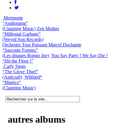
Mermonte
“Audiorama”
(Clapping Music)
Zen Mother
“Millenial Garbage”
(Weyrd Son Records)
Orchestre Tout Puissant Marcel Duchamp
“Sauvage Formes”
(Les disques Bongo Joe)
You Say Party ! We Say Die !
“Hit the Floor !”
Carly Sings
“The Glove Thief”
(Anticraft)
Wilfried*
“Matrice”
(Clapping Music)
autres albums