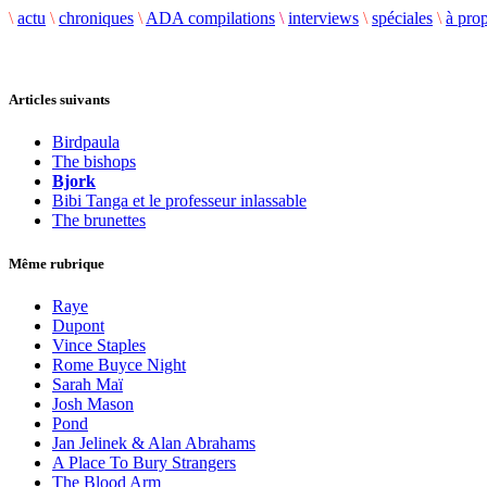
\
actu
\
chroniques
\
ADA compilations
\
interviews
\
spéciales
\
à pro
Articles suivants
Birdpaula
The bishops
Bjork
Bibi Tanga et le professeur inlassable
The brunettes
Même rubrique
Raye
Dupont
Vince Staples
Rome Buyce Night
Sarah Maï
Josh Mason
Pond
Jan Jelinek & Alan Abrahams
A Place To Bury Strangers
The Blood Arm