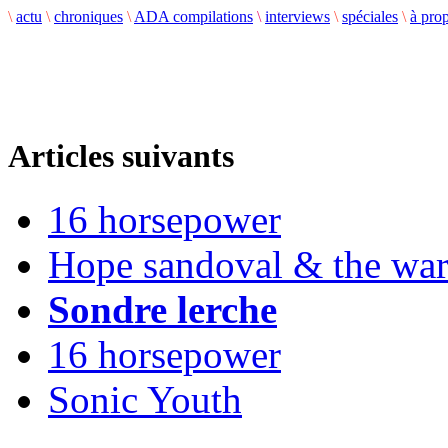
\
actu
\
chroniques
\
ADA compilations
\
interviews
\
spéciales
\
à pro
Articles suivants
16 horsepower
Hope sandoval & the war
Sondre lerche
16 horsepower
Sonic Youth