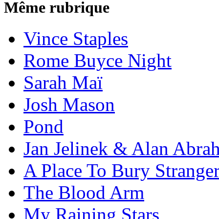
Même rubrique
Vince Staples
Rome Buyce Night
Sarah Maï
Josh Mason
Pond
Jan Jelinek & Alan Abra
A Place To Bury Strange
The Blood Arm
My Raining Stars