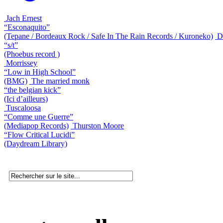
Jach Ernest
“Esconaquito”
(Tepane / Bordeaux Rock / Safe In The Rain Records / Kuroneko)
D
“s/t”
(Phoebus record )
Morrissey
“Low in High School”
(BMG)
The married monk
“the belgian kick”
(Ici d’ailleurs)
Tuscaloosa
“Comme une Guerre”
(Mediapop Records)
Thurston Moore
“Flow Critical Lucidi”
(Daydream Library)