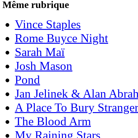
Même rubrique
Vince Staples
Rome Buyce Night
Sarah Maï
Josh Mason
Pond
Jan Jelinek & Alan Abra
A Place To Bury Strange
The Blood Arm
My Raining Stars