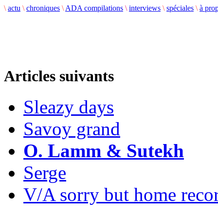
\
actu
\
chroniques
\
ADA compilations
\
interviews
\
spéciales
\
à pro
Articles suivants
Sleazy days
Savoy grand
O. Lamm & Sutekh
Serge
V/A sorry but home recor