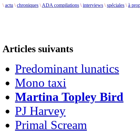
\
actu
\
chroniques
\
ADA compilations
\
interviews
\
spéciales
\
à pro
Articles suivants
Predominant lunatics
Mono taxi
Martina Topley Bird
PJ Harvey
Primal Scream