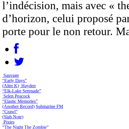
l’indécision, mais avec « t
d’horizon, celui proposé pa
porte pour le non retour. Ma
Sauvage
“Early Days”
(Alter K)
Hayden
“Elk-Lake Serenade”
Selen Peacock
“Elastic Memories”
(Another Record)
Submarine FM
“Crawl”
(Slab Note)
Pixies
“The Night The Zombie”