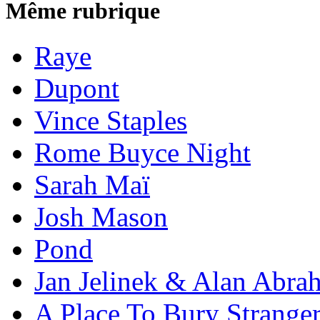
Même rubrique
Raye
Dupont
Vince Staples
Rome Buyce Night
Sarah Maï
Josh Mason
Pond
Jan Jelinek & Alan Abra
A Place To Bury Strange