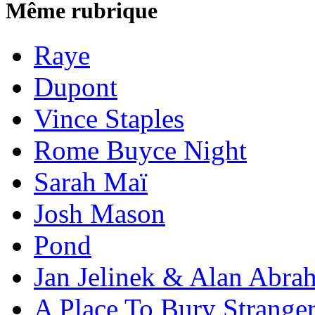
Même rubrique
Raye
Dupont
Vince Staples
Rome Buyce Night
Sarah Maï
Josh Mason
Pond
Jan Jelinek & Alan Abra
A Place To Bury Strange