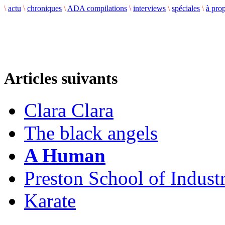
\
actu
\
chroniques
\
ADA compilations
\
interviews
\
spéciales
\
à pro
Articles suivants
Clara Clara
The black angels
A Human
Preston School of Indust
Karate