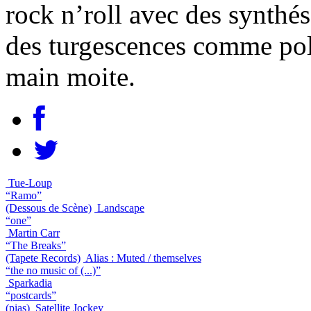
rock n’roll avec des synthé
des turgescences comme pol
main moite.
Tue-Loup
“Ramo”
(Dessous de Scène)
Landscape
“one”
Martin Carr
“The Breaks”
(Tapete Records)
Alias : Muted / themselves
“the no music of (...)”
Sparkadia
“postcards”
(pias)
Satellite Jockey