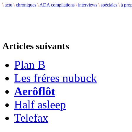
\
actu
\
chroniques
\
ADA compilations
\
interviews
\
spéciales
\
à pro
Articles suivants
Plan B
Les fréres nubuck
Aerôflôt
Half asleep
Telefax