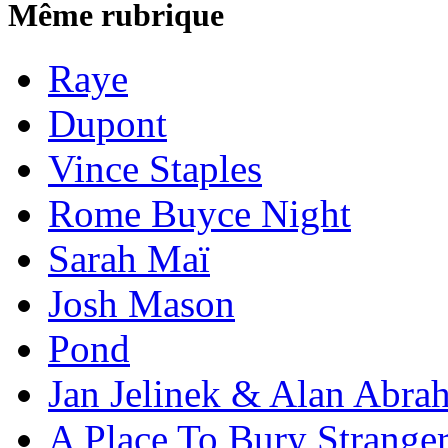
Même rubrique
Raye
Dupont
Vince Staples
Rome Buyce Night
Sarah Maï
Josh Mason
Pond
Jan Jelinek & Alan Abra
A Place To Bury Strange