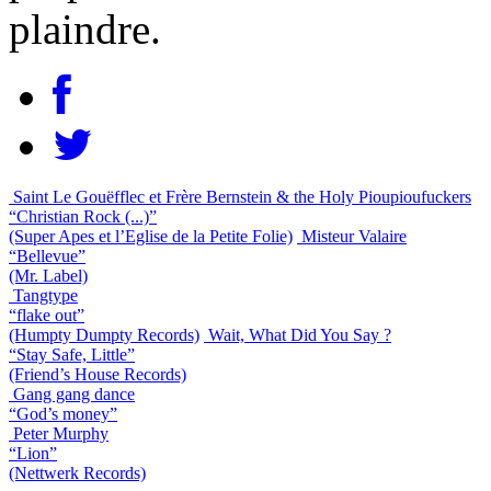
plaindre.
Saint Le Gouëfflec et Frère Bernstein & the Holy Pioupioufuckers
“Christian Rock (...)”
(Super Apes et l’Eglise de la Petite Folie)
Misteur Valaire
“Bellevue”
(Mr. Label)
Tangtype
“flake out”
(Humpty Dumpty Records)
Wait, What Did You Say ?
“Stay Safe, Little”
(Friend’s House Records)
Gang gang dance
“God’s money”
Peter Murphy
“Lion”
(Nettwerk Records)