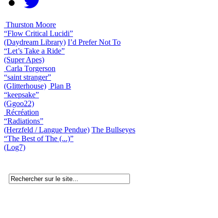
Thurston Moore
“Flow Critical Lucidi”
(Daydream Library)
I’d Prefer Not To
“Let’s Take a Ride”
(Super Apes)
Carla Torgerson
“saint stranger”
(Glitterhouse)
Plan B
“keepsake”
(Ggoo22)
Récréation
“Radiations”
(Herzfeld / Langue Pendue)
The Bullseyes
“The Best of The (...)”
(Log7)