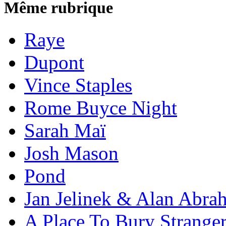
Même rubrique
Raye
Dupont
Vince Staples
Rome Buyce Night
Sarah Maï
Josh Mason
Pond
Jan Jelinek & Alan Abra
A Place To Bury Strange