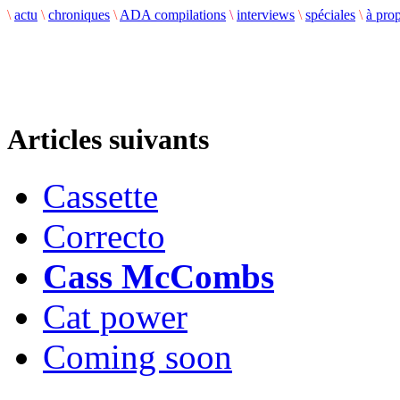
\
actu
\
chroniques
\
ADA compilations
\
interviews
\
spéciales
\
à pro
Articles suivants
Cassette
Correcto
Cass McCombs
Cat power
Coming soon