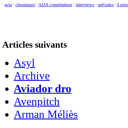
\
actu
\
chroniques
\
ADA compilations
\
interviews
\
spéciales
\
à pro
Articles suivants
Asyl
Archive
Aviador dro
Avenpitch
Arman Méliès