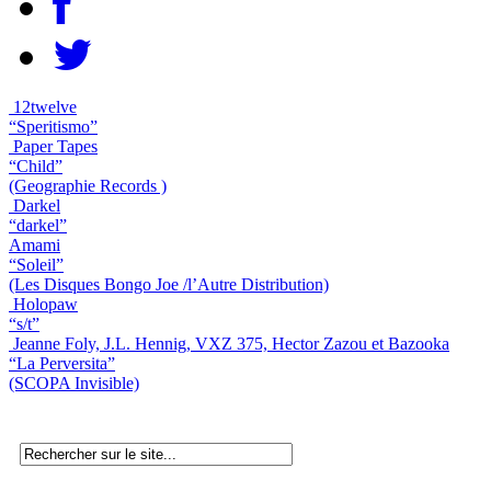
12twelve
“Speritismo”
Paper Tapes
“Child”
(Geographie Records )
Darkel
“darkel”
Amami
“Soleil”
(Les Disques Bongo Joe /l’Autre Distribution)
Holopaw
“s/t”
Jeanne Foly, J.L. Hennig, VXZ 375, Hector Zazou et Bazooka
“La Perversita”
(SCOPA Invisible)