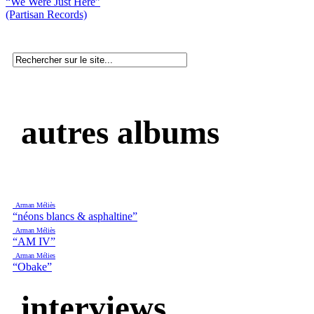
“We Were Just Here”
(Partisan Records)
autres albums
Arman Méliès
“néons blancs & asphaltine”
Arman Méliès
“AM IV”
Arman Mélies
“Obake”
interviews