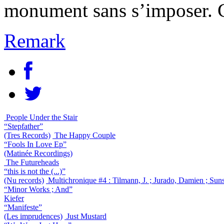
monument sans s’imposer. 
Remark
People Under the Stair
“Stepfather”
(Tres Records)
The Happy Couple
“Fools In Love Ep”
(Matinée Recordings)
The Futureheads
“this is not the (...)”
(Nu records)
Multichronique #4 : Tilmann, J. ; Jurado, Damien ; Su
“Minor Works ; And”
Kiefer
“Manifeste”
(Les imprudences)
Just Mustard