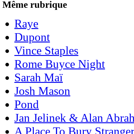
Même rubrique
Raye
Dupont
Vince Staples
Rome Buyce Night
Sarah Maï
Josh Mason
Pond
Jan Jelinek & Alan Abra
A Place To Bury Strange