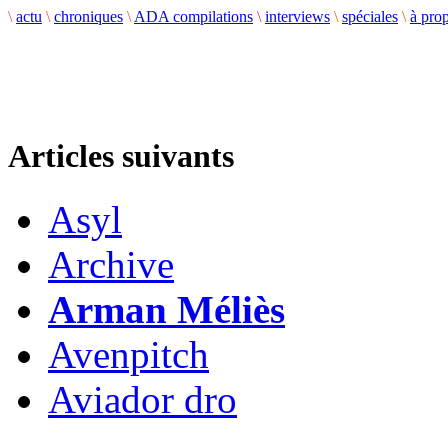
\
actu
\
chroniques
\
ADA compilations
\
interviews
\
spéciales
\
à pro
Articles suivants
Asyl
Archive
Arman Méliès
Avenpitch
Aviador dro