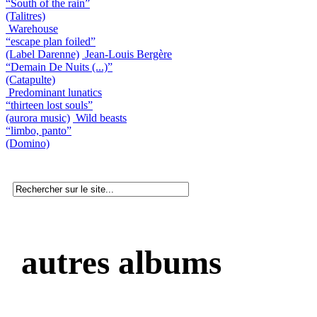
“South of the rain”
(Talitres)
Warehouse
“escape plan foiled”
(Label Darenne)
Jean-Louis Bergère
“Demain De Nuits (...)”
(Catapulte)
Predominant lunatics
“thirteen lost souls”
(aurora music)
Wild beasts
“limbo, panto”
(Domino)
autres albums