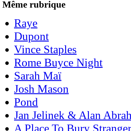
Même rubrique
Raye
Dupont
Vince Staples
Rome Buyce Night
Sarah Maï
Josh Mason
Pond
Jan Jelinek & Alan Abra
A Place To Bury Strange