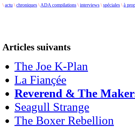
\
actu
\
chroniques
\
ADA compilations
\
interviews
\
spéciales
\
à pro
Articles suivants
The Joe K-Plan
La Fiançée
Reverend & The Maker
Seagull Strange
The Boxer Rebellion