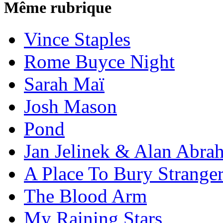
Même rubrique
Vince Staples
Rome Buyce Night
Sarah Maï
Josh Mason
Pond
Jan Jelinek & Alan Abra
A Place To Bury Strange
The Blood Arm
My Raining Stars