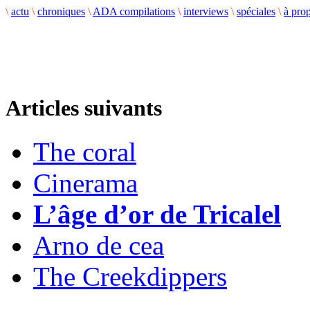
\
actu
\
chroniques
\
ADA compilations
\
interviews
\
spéciales
\
à pro
Articles suivants
The coral
Cinerama
L’âge d’or de Tricalel
Arno de cea
The Creekdippers