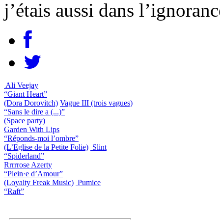
j’étais aussi dans l’ignoran
Ali Veejay
“Giant Heart”
(Dora Dorovitch)
Vague III (trois vagues)
“Sans le dire a (...)”
(Space party)
Garden With Lips
“Réponds-moi l’ombre”
(L’Eglise de la Petite Folie)
Slint
“Spiderland”
Rrrrrose Azerty
“Plein·e d’Amour”
(Loyalty Freak Music)
Pumice
“Raft”