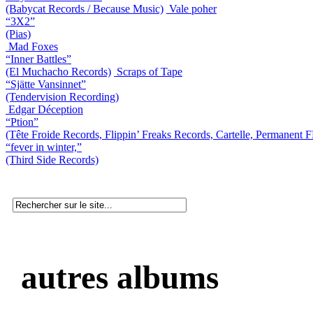
(Babycat Records / Because Music)
Vale poher
“3X2”
(Pias)
Mad Foxes
“Inner Battles”
(El Muchacho Records)
Scraps of Tape
“Sjätte Vansinnet”
(Tendervision Recording)
Edgar Déception
“Ption”
(Tête Froide Records, Flippin’ Freaks Records, Cartelle, Permanent
“fever in winter,”
(Third Side Records)
autres albums