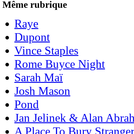
Même rubrique
Raye
Dupont
Vince Staples
Rome Buyce Night
Sarah Maï
Josh Mason
Pond
Jan Jelinek & Alan Abra
A Place To Bury Strange