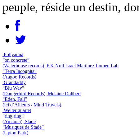
peuple, réside un destin, don
Pollyanna
“on concrete”
(Waterhouse records)
KK Null Israel Martinez Lumen Lab
“Terra Incognita”
(Aagoo Records)
Grandaddy
“Blu Wav”
(Dangerbird Records)
Melaine Dalibert
“Eden, Fall”
(Ici d’Ailleurs / Mind Travels)
Welter quartet
“ring ring”
(Amanita)
Stade
“Musiques de Stade”
(Upton Park)