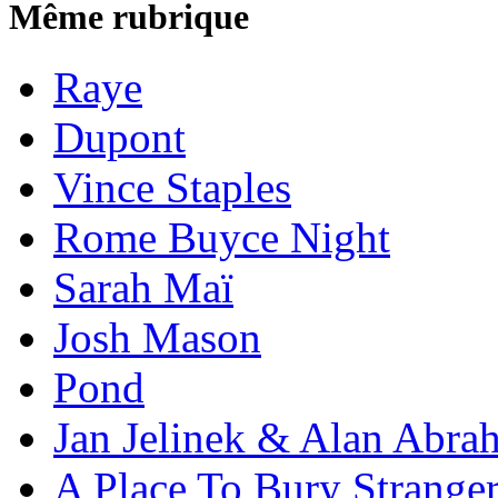
Même rubrique
Raye
Dupont
Vince Staples
Rome Buyce Night
Sarah Maï
Josh Mason
Pond
Jan Jelinek & Alan Abra
A Place To Bury Strange