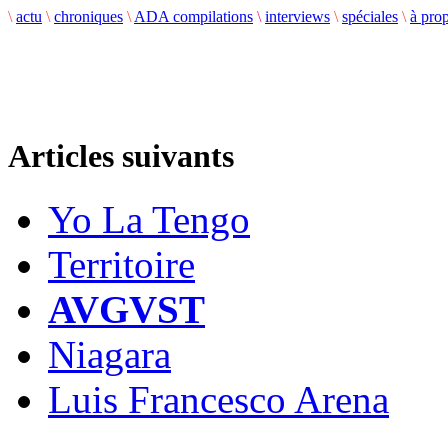
\
actu
\
chroniques
\
ADA compilations
\
interviews
\
spéciales
\
à pro
Articles suivants
Yo La Tengo
Territoire
AVGVST
Niagara
Luis Francesco Arena