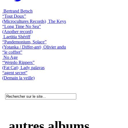
Bertrand Betsch
“Tout Doux”
(Microcultures Records)
The Keys
“Long Time No Sea”
(Another record)
Laetitia Shériff
“Pandemonium, Solace”
(Yotanka / Differ-ant)
Olivier andu
“le coffret”
No Age
“Weirdo Rippers”
(Fat Cat)
Lady palavas
“agent secret”
(Demain la veille)
autres albums