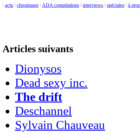
\
actu
\
chroniques
\
ADA compilations
\
interviews
\
spéciales
\
à pro
Articles suivants
Dionysos
Dead sexy inc.
The drift
Deschannel
Sylvain Chauveau