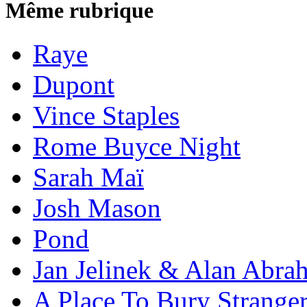
Même rubrique
Raye
Dupont
Vince Staples
Rome Buyce Night
Sarah Maï
Josh Mason
Pond
Jan Jelinek & Alan Abra
A Place To Bury Strange